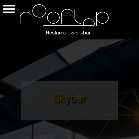

Skybar